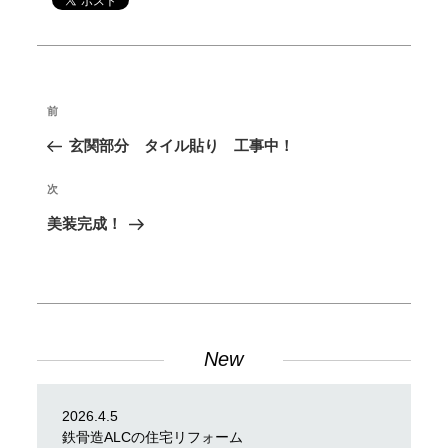
投
前
過
稿
去
玄関部分 タイル貼り 工事中！
ナ
の
ビ
投
次
次
ゲ
稿
の
美装完成！
ー
投
シ
稿
ョ
ン
New
2026.4.5
鉄骨造ALCの住宅リフォーム