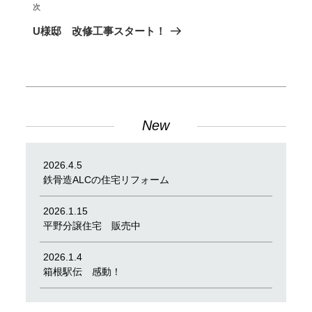
ビ
投
次
次
ゲ
稿
の
U様邸 改修工事スタート！
ー
投
シ
稿
ョ
ン
New
2026.4.5
鉄骨造ALCの住宅リフォーム
2026.1.15
平野分譲住宅 販売中
2026.1.4
箱根駅伝 感動！