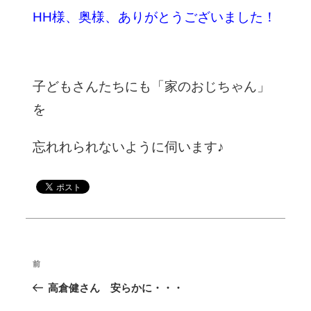
HH様、奥様、ありがとうございました！
子どもさんたちにも「家のおじちゃん」
を
忘れれられないように伺います♪
投
前
過
稿
去
高倉健さん 安らかに・・・
ナ
の